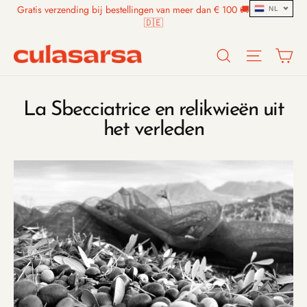
Skip
Gratis verzending bij bestellingen van meer dan € 100 🚚 🇧🇪🇳🇱
NL
to
🇩🇪
content
Search
Site n
W
La Sbecciatrice en relikwieën uit
het verleden