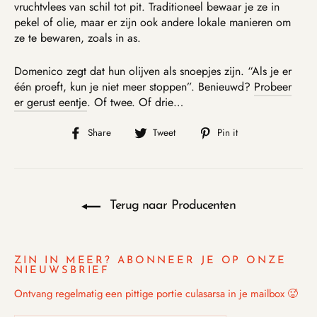
vruchtvlees van schil tot pit. Traditioneel bewaar je ze in
pekel of olie, maar er zijn ook andere lokale manieren om
ze te bewaren, zoals in as.
Domenico zegt dat hun olijven als snoepjes zijn. “Als je er
één proeft, kun je niet meer stoppen”. Benieuwd?
Probeer
er gerust eentje
. Of twee. Of drie…
Share
Tweet
Pin
Share
Tweet
Pin it
on
on
on
Facebook
Twitter
Pinterest
Terug naar Producenten
ZIN IN MEER? ABONNEER JE OP ONZE
NIEUWSBRIEF
Ontvang regelmatig een pittige portie culasarsa in je mailbox 🥵