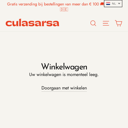
Skip
Gratis verzending bij bestellingen van meer dan € 100 🚚 🇧🇪🇳🇱
NL
to
🇩🇪
content
Search
Site n
W
Winkelwagen
Uw winkelwagen is momenteel leeg.
Doorgaan met winkelen