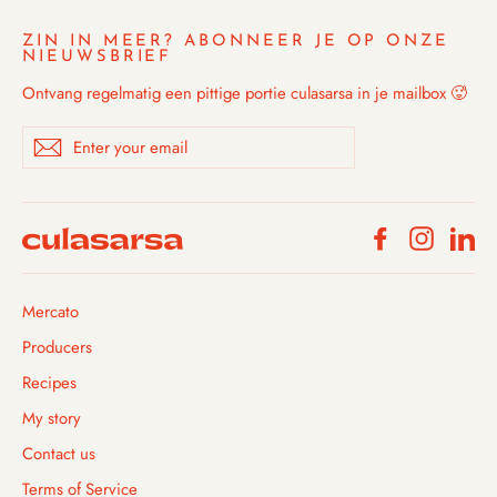
ZIN IN MEER? ABONNEER JE OP ONZE
NIEUWSBRIEF
Ontvang regelmatig een pittige portie culasarsa in je mailbox 🥵
Enter
Subscribe
your
email
Facebook
Instagra
Li
Mercato
Producers
Recipes
My story
Contact us
Terms of Service