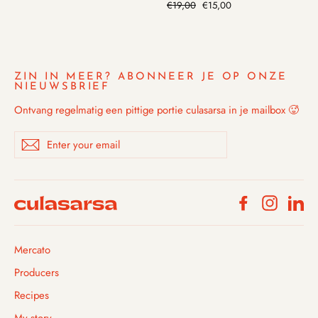
Normale
€19,00
Kortingsprijs
€15,00
prijs
ZIN IN MEER? ABONNEER JE OP ONZE
NIEUWSBRIEF
Ontvang regelmatig een pittige portie culasarsa in je mailbox 🥵
Enter
Subscribe
your
email
Facebook
Instagra
Li
Mercato
Producers
Recipes