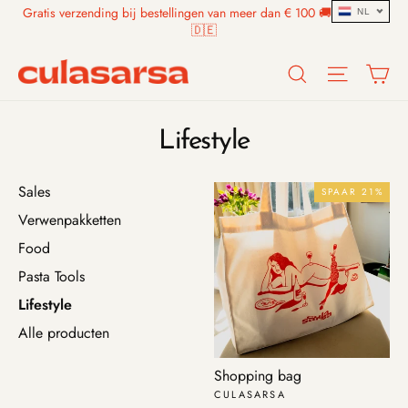
Skip
Gratis verzending bij bestellingen van meer dan € 100 🚚 🇧🇪🇳🇱
NL
to
🇩🇪
content
Search
Site n
W
Lifestyle
Sales
SPAAR 21%
Verwenpakketten
Food
Pasta Tools
Lifestyle
Alle producten
Shopping bag
CULASARSA