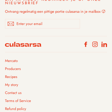
NIEUWSBRIEF
Ontvang regelmatig een pittige portie culasarsa in je mailbox 🥵
Enter
Subscribe
your
email
Facebook
Instagra
Li
Mercato
Producers
Recipes
My story
Contact us
Terms of Service
Refund policy