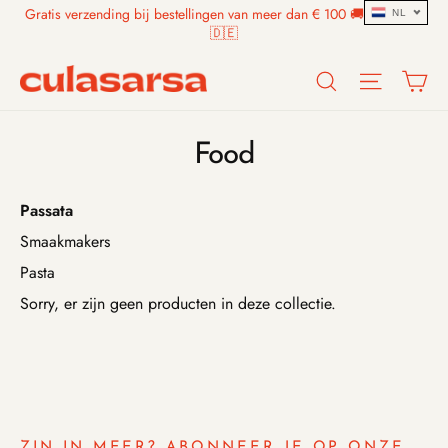
Skip
Gratis verzending bij bestellingen van meer dan € 100 🚚 🇧🇪🇳🇱
NL
to
🇩🇪
content
Search
Site n
W
Food
Passata
Smaakmakers
Pasta
Sorry, er zijn geen producten in deze collectie.
ZIN IN MEER? ABONNEER JE OP ONZE