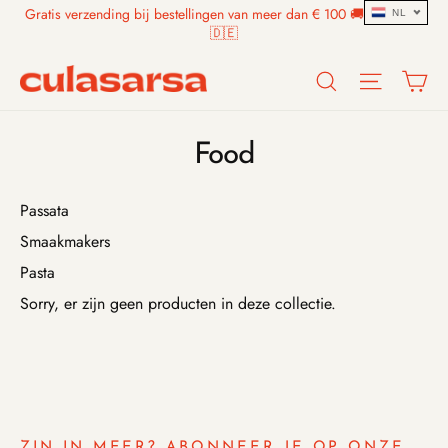
Skip
Gratis verzending bij bestellingen van meer dan € 100 🚚 🇧🇪🇳🇱
NL
to
🇩🇪
content
Search
Site n
W
Food
Passata
Smaakmakers
Pasta
Sorry, er zijn geen producten in deze collectie.
ZIN IN MEER? ABONNEER JE OP ONZE