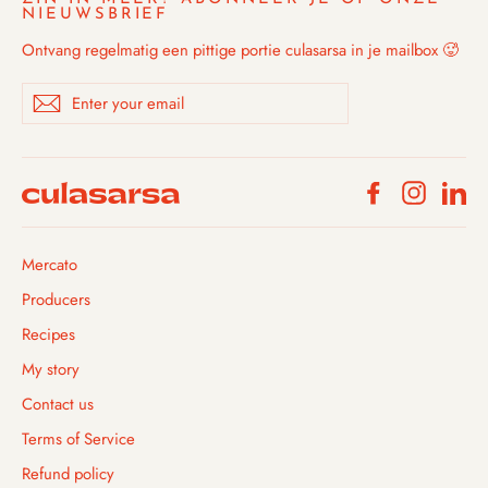
NIEUWSBRIEF
Ontvang regelmatig een pittige portie culasarsa in je mailbox 🥵
Enter
Subscribe
your
email
Facebook
Instagra
Li
Mercato
Producers
Recipes
My story
Contact us
Terms of Service
Refund policy