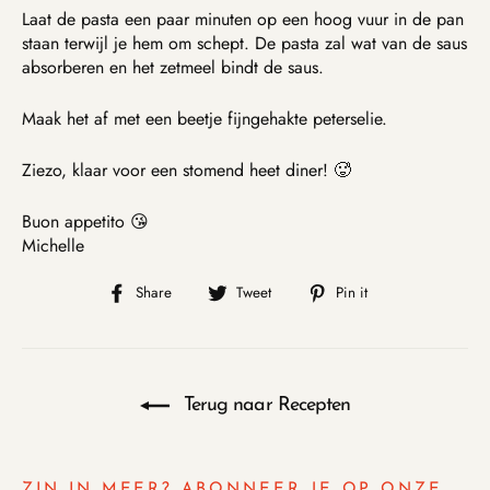
Laat de pasta een paar minuten op een hoog vuur in de pan
staan terwijl je hem om schept. De pasta zal wat van de saus
absorberen en het zetmeel bindt de saus.
Maak het af met een beetje fijngehakte peterselie.
Ziezo, klaar voor een stomend heet diner! 🥵
Buon appetito 😘
Michelle
Share
Tweet
Pin
Share
Tweet
Pin it
on
on
on
Facebook
Twitter
Pinterest
Terug naar Recepten
ZIN IN MEER? ABONNEER JE OP ONZE