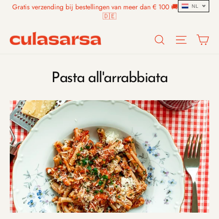
Skip
Gratis verzending bij bestellingen van meer dan € 100 🚚 🇧🇪🇳🇱
NL
to
🇩🇪
content
Search
Site n
W
Pasta all'arrabbiata