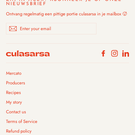
NIEUWSBRIEF
Ontvang regelmatig een pittige portie culasarsa in je mailbox 🥵
Enter
Subscribe
your
email
Facebook
Instagra
Li
Mercato
Producers
Recipes
My story
Contact us
Terms of Service
Refund policy